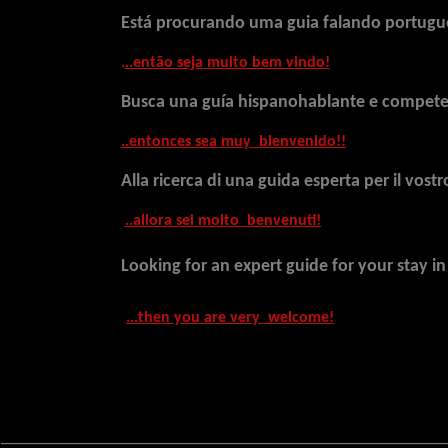
Está procurando uma guia falando portuguê
.
..então seja muito bem vindo!
Busca una guía hispanohablante e competen
..entonces sea muy bienvenido!!
Alla ricerca di una guida esperta per il vos
..allora sei molto benvenuti!
Looking for an expert guide for your stay
...then you are very welcome
!
_______________________________________________________
_______
________________________________________________