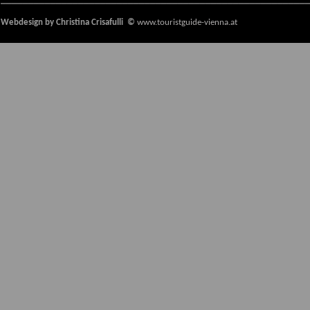
Webdesign
by Christina Crisafulli ©
www.touristgui
de-vienna.at